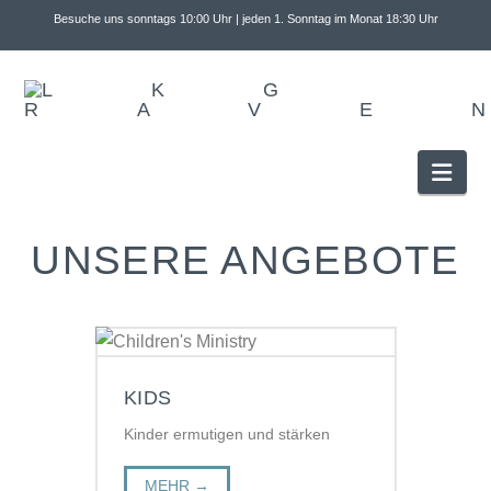
Besuche uns sonntags 10:00 Uhr | jeden 1. Sonntag im Monat 18:30 Uhr
Nav
UNSERE ANGEBOTE
KIDS
Kinder ermutigen und stärken
MEHR →